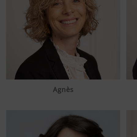
Agnès