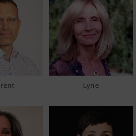
rent
Lyne