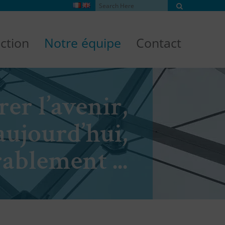
ction
Notre équipe
Contact
er l’avenir,
aujourd’hui,
ablement ...