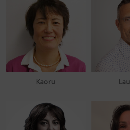
Kaoru
Lau